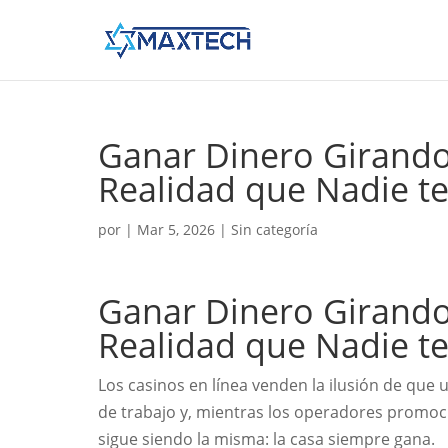
Ganar Dinero Girando 
Realidad que Nadie t
por
|
Mar 5, 2026
| Sin categoría
Ganar Dinero Girando 
Realidad que Nadie t
Los casinos en línea venden la ilusión de que 
de trabajo y, mientras los operadores promoc
sigue siendo la misma: la casa siempre gana.