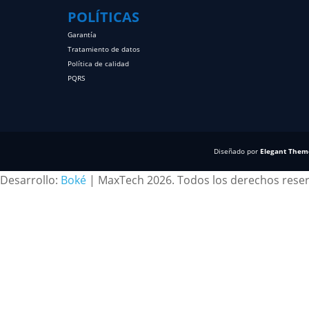
POLÍTICAS
Garantía
Tratamiento de datos
Política de calidad
PQRS
Diseñado por
Elegant Them
Desarrollo:
Boké
| MaxTech 2026. Todos los derechos rese