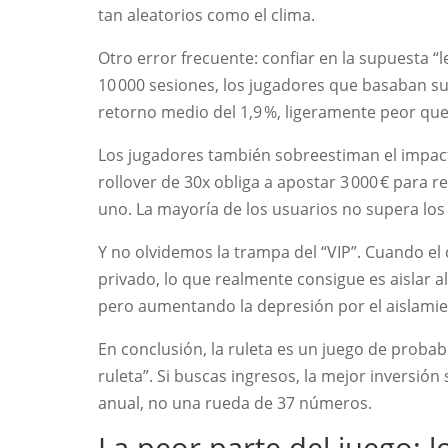
tan aleatorios como el clima.
Otro error frecuente: confiar en la supuesta “
10 000 sesiones, los jugadores que basaban s
retorno medio del 1,9 %, ligeramente peor que 
Los jugadores también sobreestiman el impact
rollover de 30x obliga a apostar 3 000 € para re
uno. La mayoría de los usuarios no supera los 
Y no olvidemos la trampa del “VIP”. Cuando el
privado, lo que realmente consigue es aislar a
pero aumentando la depresión por el aislamie
En conclusión, la ruleta es un juego de proba
ruleta”. Si buscas ingresos, la mejor inversió
anual, no una rueda de 37 números.
La peor parte del juego: 