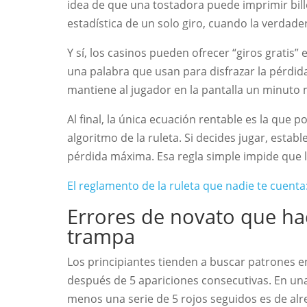
idea de que una tostadora puede imprimir bill
estadística de un solo giro, cuando la verdade
Y sí, los casinos pueden ofrecer “giros gratis”
una palabra que usan para disfrazar la pérdid
mantiene al jugador en la pantalla un minuto 
Al final, la única ecuación rentable es la que p
algoritmo de la ruleta. Si decides jugar, establ
pérdida máxima. Esa regla simple impide que l
El reglamento de la ruleta que nadie te cuenta:
Errores de novato que ha
trampa
Los principiantes tienden a buscar patrones en
después de 5 apariciones consecutivas. En una
menos una serie de 5 rojos seguidos es de alr