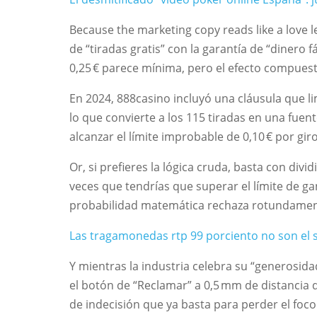
Because the marketing copy reads like a love 
de “tiradas gratis” con la garantía de “dinero f
0,25 € parece mínima, pero el efecto compuesto
En 2024, 888casino incluyó una cláusula que li
lo que convierte a los 115 tiradas en una fue
alcanzar el límite improbable de 0,10 € por giro
Or, si prefieres la lógica cruda, basta con divi
veces que tendrías que superar el límite de gan
probabilidad matemática rechaza rotundamen
Las tragamonedas rtp 99 porciento no son el s
Y mientras la industria celebra su “generosid
el botón de “Reclamar” a 0,5 mm de distancia 
de indecisión que ya basta para perder el foco 