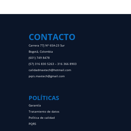
CONTACTO
Carrera 77J Nº 65A-23 Sur
Bogotá, Colombia
(601) 749 8478
(57) 316 830 5263 – 316 366 8903
calidadmaxtech@hotmail.com
pqrs.maxtech@gmail.com
POLÍTICAS
Garantía
Tratamiento de datos
Política de calidad
PQRS