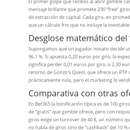
El primer golpe que recibes al abrir gxmble ca
mensaje brillante que promete 230 “free” giro
de extracción de capital. Cada giro, en prome
que un cálculo frio que no incluye la inevitabl
Desglose matemático del 
Supongamos que un jugador novato decide usar
96,1 %. Si apuesta 0,20 euros por giro, la expec
significa perder 0,01 euros por giro, o 2,30 eu
retorno de Gonzo’s Quest, que ofrece un RTP de
prácticamente nula, pero el marketing lo ven
Comparativa con otras of
En Bet365 la bonificación típica es de 100 giro
de “gratis” que gxmble ofrece, pero con requi
giros exige un turnover de 40 €, un número que
no habla de giros sino de “cashback” del 10 %