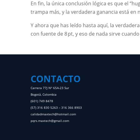
En fin, la única conclusión lógica es que el “
trampa más, y la verdadera ganancia está en no 
Y ahora que has leído hasta aquí, la verdadera 
con fuente de 8 pt, y eso de nada sirve cuando
CONTACTO
Carrera 77J Nº 65A-23 Sur
Bogotá, Colombia
(601) 749 8478
(57) 316 830 5263 – 316 366 8903
calidadmaxtech@hotmail.com
pqrs.maxtech@gmail.com