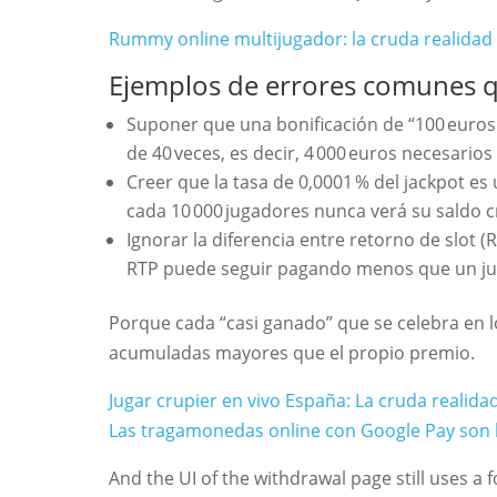
Rummy online multijugador: la cruda realidad 
Ejemplos de errores comunes 
Suponer que una bonificación de “100 euros g
de 40 veces, es decir, 4 000 euros necesarios 
Creer que la tasa de 0,0001 % del jackpot es
cada 10 000 jugadores nunca verá su saldo c
Ignorar la diferencia entre retorno de slot 
RTP puede seguir pagando menos que un jueg
Porque cada “casi ganado” que se celebra en l
acumuladas mayores que el propio premio.
Jugar crupier en vivo España: La cruda realida
Las tragamonedas online con Google Pay son la 
And the UI of the withdrawal page still uses a f