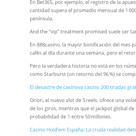
En Bet365, por ejemplo, el registro de la apues
cantidad supera el promedio mensual de 1 000
península.
And the “vip” treatment promised suele ser t
En 888casino, la mayor bonificación del mes p
cafés al día durante una semana, pero el retor
Pero la verdadera historia no está en los núme
como Starburst (un retorno del 96 %) se compar
El desastre de casinova casino 200 tiradas gra
Orion, el nuevo slot de 5 reels, ofrece una vol
de los giros, mientras que el jackpot global de
probabilidad de 1 entre 50 millones.
Casino Hold’em España: La cruda realidad detrá