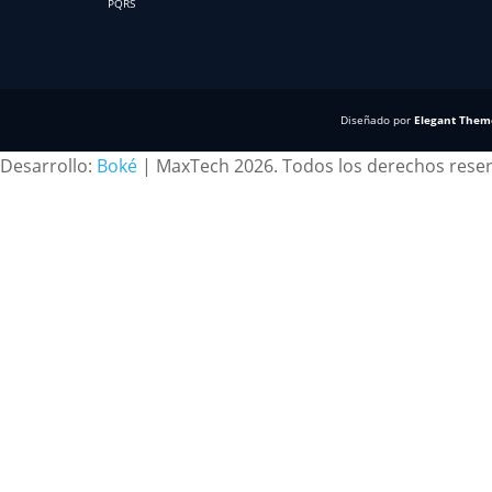
PQRS
Diseñado por
Elegant Them
Desarrollo:
Boké
| MaxTech 2026. Todos los derechos rese