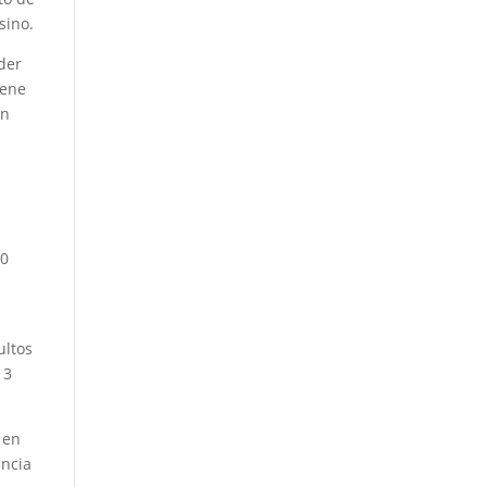
sino.
eder
iene
ón
30
ultos
 3
 en
encia