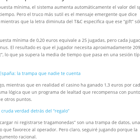
puesta mínima, el sistema aumenta automáticamente el valor del s
tiempo. Pero el truco más sutil es el mensaje emergente que dice
, mientras que la letra diminuta del T&C especifica que ese “gift” só
apuesta mínima de 0,20 euros equivale a 25 jugadas, pero cada juga
bonus. El resultado es que el jugador necesita aproximadamente 20
ft”, lo que ya supera la media de tiempo que pasa en una sesión típ
 España: la trampa que nadie te cuenta
go, mientras que en realidad el casino ha ganado 1,3 euros por ca
 misma lógica que un programa de lealtad que recompensa con punt
e otros puntos.
a cruda verdad detrás del “regalo”
escargar ni registrarse tragamonedas” son una trampa de datos, un
o que favorece al operador. Pero claro, seguiré jugando porque la
rgumento racional.