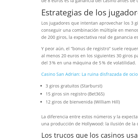
de 8 euros es la ganancia del casino antes de
Estrategias de los jugador
Los jugadores que intentan aprovechar los 3 gi
conseguir una combinación múltiple en menos 
de 200 giros, la expectativa real de ganancia 
Y peor aún, el “bonus de registro” suele reque
al menos 20 euros en los siguientes 30 giros p
del 3 % en una máquina de 5 % de volatilidad.
Casino San Adrian: La ruina disfrazada de ocio 
3 giros gratuitos (Starburst)
15 giros sin registro (Bet365)
12 giros de bienvenida (William Hill)
La diferencia entre estos números y la expect
una producción de Hollywood: la ilusión de la 
Los trucos que los casinos us