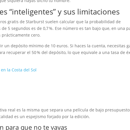
 que siquiera hayas dicho tu nombre.
es “inteligentes” y sus limitaciones
ros gratis de Starburst suelen calcular que la probabilidad de
de 5 segundos es de 0,7 %. Ese número es tan bajo que, en una p
es prácticamente cero.
rir un depósito mínimo de 10 euros. Si haces la cuenta, necesitas 
ara recuperar el 50 % del depósito, lo que equivale a una tasa de éx
en la Costa del Sol
ativa real es la misma que separa una película de bajo presupuesto
calidad es un espejismo forjado por la edición.
an para que no te vayas