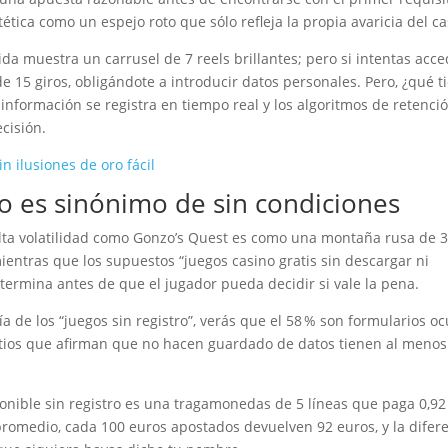
tica como un espejo roto que sólo refleja la propia avaricia del ca
ida muestra un carrusel de 7 reels brillantes; pero si intentas acc
e 15 giros, obligándote a introducir datos personales. Pero, ¿qué t
información se registra en tiempo real y los algoritmos de retenci
cisión.
in ilusiones de oro fácil
 no es sinónimo de sin condiciones
lta volatilidad como Gonzo’s Quest es como una montaña rusa de 
ientras que los supuestos “juegos casino gratis sin descargar ni
termina antes de que el jugador pueda decidir si vale la pena.
ía de los “juegos sin registro”, verás que el 58 % son formularios oc
itios que afirman que no hacen guardado de datos tienen al menos
ponible sin registro es una tragamonedas de 5 líneas que paga 0,92
n promedio, cada 100 euros apostados devuelven 92 euros, y la difer