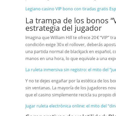
Legiano casino VIP bono con tiradas gratis Espa
La trampa de los bonos “V
estrategia del jugador
Imagina que William Hill te ofrece 20 € “VIP” tr
condición exige 30 x el rollover, deberás apost
una partida normal de blackjack en español, c
manos en una hora, lo que equivale a una exp
La ruleta inmersiva sin registro: el mito del “j
Y no te dejes engañar por la estética de los
sin ventanas. La mayoría de los jugadores nova
que el casino simplemente recicla su propio d
Jugar ruleta electrónica online: el mito del “din