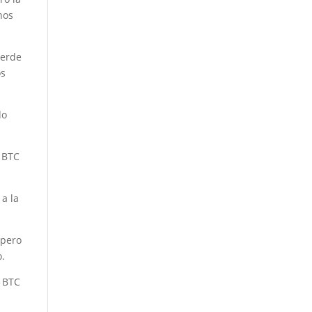
nos
ierde
os
do
2 BTC
a la
 pero
o.
5 BTC