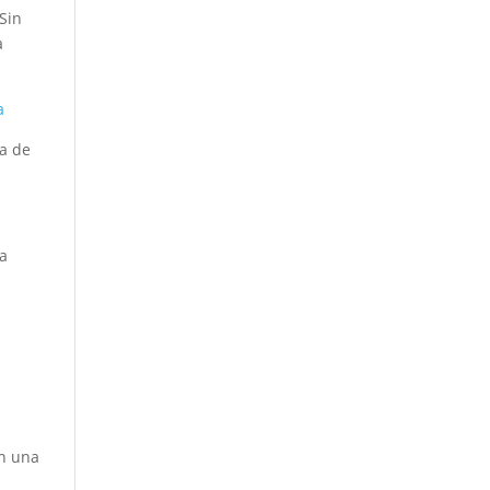
 Sin
a
a
da de
ca
on una