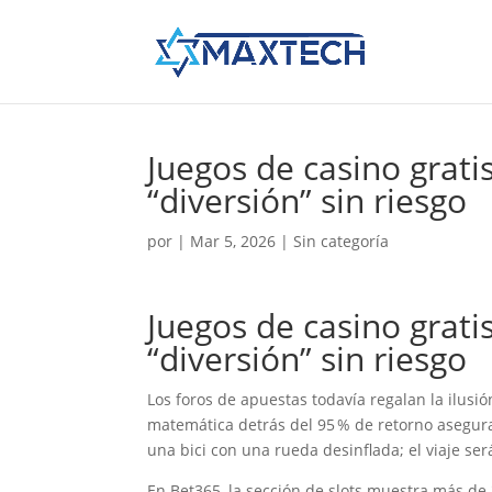
Juegos de casino gratis
“diversión” sin riesgo
por
|
Mar 5, 2026
| Sin categoría
Juegos de casino gratis
“diversión” sin riesgo
Los foros de apuestas todavía regalan la ilusi
matemática detrás del 95 % de retorno asegur
una bici con una rueda desinflada; el viaje ser
En Bet365, la sección de slots muestra más de 3