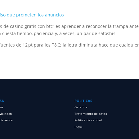
aíso que prometen los anuncios
os de casino gratis con btc” es aprender a reconocer la trampa ant
 cuesta tiempo, paciencia y, a veces, un par de satoshis.
uentes de 12 pt para los T&C; la letra diminuta hace que cualquie
SA
POLÍTICAS
tos
Garantía
Maxtech
Tratamiento de datos
de venta
Política de calidad
PQRS