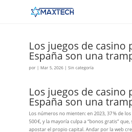
Los juegos de casino 
España son una tramp
por
|
Mar 5, 2026
| Sin categoría
Los juegos de casino 
España son una tramp
Los números no mienten: en 2023, 37 % de lo
500 €, y la mayoría culpa a “bonos gratis” que, 
apostar el propio capital. Andar por la web cr