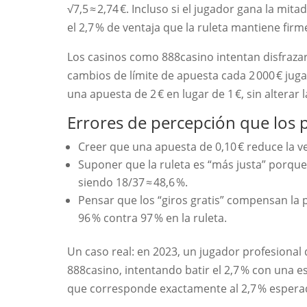
√7,5 ≈ 2,74 €. Incluso si el jugador gana la mit
el 2,7 % de ventaja que la ruleta mantiene fir
Los casinos como 888casino intentan disfrazar
cambios de límite de apuesta cada 2 000 € jug
una apuesta de 2 € en lugar de 1 €, sin alterar 
Errores de percepción que los
Creer que una apuesta de 0,10 € reduce la ven
Suponer que la ruleta es “más justa” porque 
siendo 18/37 ≈ 48,6 %.
Pensar que los “giros gratis” compensan la p
96 % contra 97 % en la ruleta.
Un caso real: en 2023, un jugador profesional 
888casino, intentando batir el 2,7 % con una es
que corresponde exactamente al 2,7 % espera