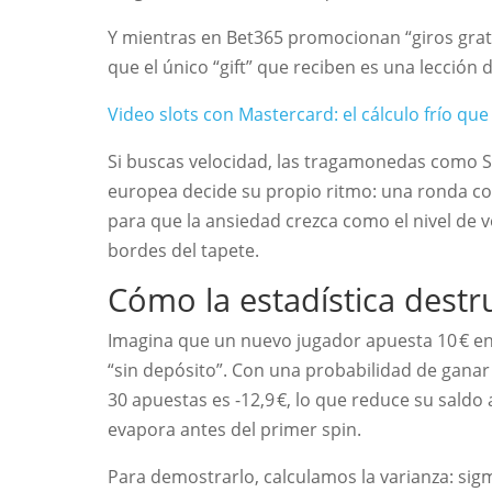
Y mientras en Bet365 promocionan “giros grat
que el único “gift” que reciben es una lección 
Video slots con Mastercard: el cálculo frío qu
Si buscas velocidad, las tragamonedas como St
europea decide su propio ritmo: una ronda com
para que la ansiedad crezca como el nivel de v
bordes del tapete.
Cómo la estadística destr
Imagina que un nuevo jugador apuesta 10 € en
“sin depósito”. Con una probabilidad de ganar 
30 apuestas es -12,9 €, lo que reduce su saldo 
evapora antes del primer spin.
Para demostrarlo, calculamos la varianza: sigma²