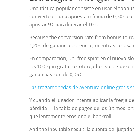
Una táctica popular consiste en usar el “bonus 
convierte en una apuesta mínima de 0,30 € con 
apostar 9 € para liberar el 10 €.
Because the conversion rate from bonus to real
1,20 € de ganancia potencial, mientras la cas
En comparación, un “free spin” en el nuevo slot
los 100 spin gratuitos otorgados, sólo 7 dese
ganancias son de 0,05 €.
Las tragamonedas de aventura online gratis s
Y cuando el jugador intenta aplicar la “regla d
pérdida — la tabla de pagos de los últimos lanz
que lentamente erosiona el bankroll.
And the inevitable result: la cuenta del jugado