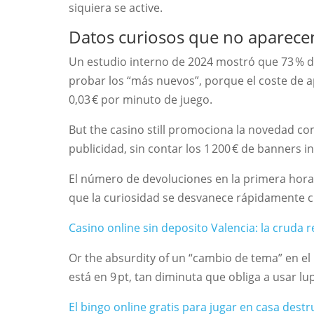
siquiera se active.
Datos curiosos que no aparecen
Un estudio interno de 2024 mostró que 73 % 
probar los “más nuevos”, porque el coste de a
0,03 € por minuto de juego.
But the casino still promociona la novedad como
publicidad, sin contar los 1 200 € de banners i
El número de devoluciones en la primera hora d
que la curiosidad se desvanece rápidamente cua
Casino online sin deposito Valencia: la cruda 
Or the absurdity of un “cambio de tema” en el
está en 9 pt, tan diminuta que obliga a usar lu
El bingo online gratis para jugar en casa destruy