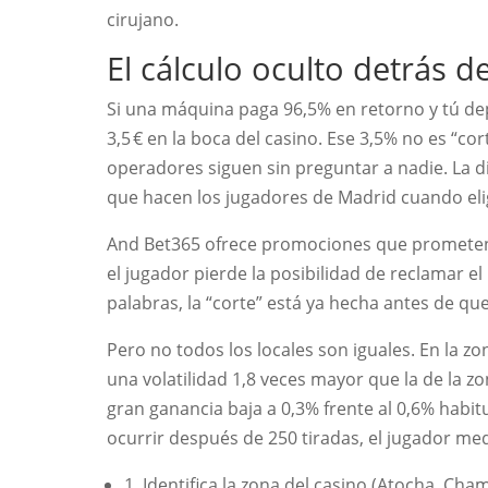
cirujano.
El cálculo oculto detrás d
Si una máquina paga 96,5% en retorno y tú depos
3,5 € en la boca del casino. Ese 3,5% no es “co
operadores siguen sin preguntar a nadie. La dif
que hacen los jugadores de Madrid cuando elig
And Bet365 ofrece promociones que prometen 50
el jugador pierde la posibilidad de reclamar el 
palabras, la “corte” está ya hecha antes de que 
Pero no todos los locales son iguales. En la 
una volatilidad 1,8 veces mayor que la de la zo
gran ganancia baja a 0,3% frente al 0,6% habitu
ocurrir después de 250 tiradas, el jugador me
1. Identifica la zona del casino (Atocha, Cham