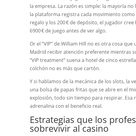
la empresa. La razón es simple: la mayoría no 
la plataforma registra cada movimiento como s
regalo y los 200 € de depósito, el jugador cre
6900 € de juego antes de ver algo.
Or el “VIP” de William Hill no es otra cosa qu
Madrid recibir atención preferente mientras su
“VIP treatment” suena a hotel de cinco estrella
colchón no es más que cartón.
Y si hablamos de la mecánica de los slots, la 
una bolsa de papas fritas que se abre en el m
explosión, todo sin tiempo para respirar. Esa 
adrenalina con el beneficio real.
Estrategias que los profe
sobrevivir al casino