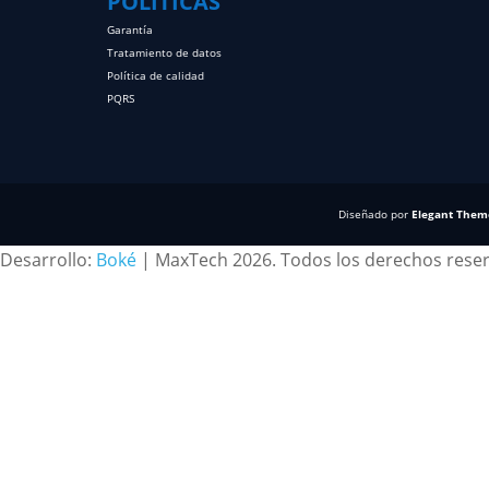
POLÍTICAS
Garantía
Tratamiento de datos
Política de calidad
PQRS
Diseñado por
Elegant Them
Desarrollo:
Boké
| MaxTech 2026. Todos los derechos rese