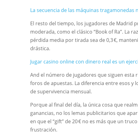
La secuencia de las máquinas tragamonedas n
El resto del tiempo, los jugadores de Madrid pr
moderada, como el clásico “Book of Ra”. La raz
pérdida media por tirada sea de 0,3 €, mantenie
drástica.
Jugar casino online con dinero real es un ejerc
And el número de jugadores que siguen esta r
foros de apuestas. La diferencia entre esos y 
de supervivencia mensual.
Porque al final del día, la única cosa que rea
ganancias, no los lemas publicitarios que apare
en que el “gift” de 20 € no es más que un truco
frustración.