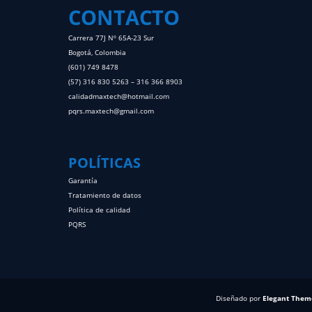
CONTACTO
Carrera 77J Nº 65A-23 Sur
Bogotá, Colombia
(601) 749 8478
(57) 316 830 5263 – 316 366 8903
calidadmaxtech@hotmail.com
pqrs.maxtech@gmail.com
POLÍTICAS
Garantía
Tratamiento de datos
Política de calidad
PQRS
Diseñado por
Elegant Them