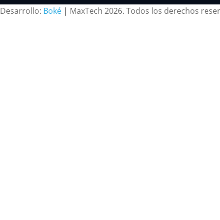
Desarrollo:
Boké
| MaxTech 2026. Todos los derechos rese