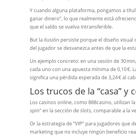
Y cuando alguna plataforma, pongamos a título 
ganar dinero”, lo que realmente está ofrecien
que el saldo se vuelva intransferible.
But la ilusión persiste porque el diseño visual
del jugador se desvanezca antes de que la esta
Un ejemplo concreto: en una sesión de 30 mi
cada uno con una apuesta mínima de 0,10 €. La
significa una pérdida esperada de 3,24 € al cab
Los trucos de la “casa” y
Los casinos online, como 888casino, utilizan l
spin” en la sección de slots, comparable a la v
Or la estrategia de “VIP” para jugadores que 
marketing que no incluye ningún beneficio real