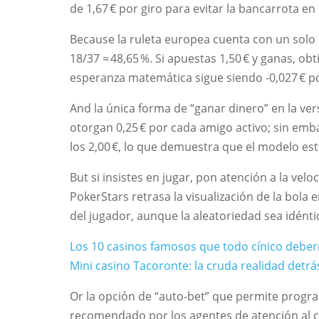
de 1,67 € por giro para evitar la bancarrota e
Because la ruleta europea cuenta con un solo 
18/37 ≈ 48,65 %. Si apuestas 1,50 € y ganas, obt
esperanza matemática sigue siendo -0,027 € p
And la única forma de “ganar dinero” en la ve
otorgan 0,25 € por cada amigo activo; sin emb
los 2,00 €, lo que demuestra que el modelo est
But si insistes en jugar, pon atención a la velo
PokerStars retrasa la visualización de la bola e
del jugador, aunque la aleatoriedad sea idénti
Los 10 casinos famosos que todo cínico deber
Mini casino Tacoronte: la cruda realidad detrás 
Or la opción de “auto‑bet” que permite program
recomendado por los agentes de atención al clie