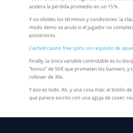
acelera la pérdida promedio en un 15 %.
Y no olvides los términos y condiciones: la cl
modo demo se anula si el jugador no completa 
posteriores.
Cached casino free spins sin requisito de apue
Finally, la única variable controlable es tu di
“bonus” de 50 € que prometen los banners, y t
rollover de 30x.
Y eso es todo. Ah, y una cosa más: el botón de
que parece escrito con una aguja de coser; re