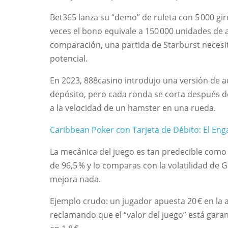
Bet365 lanza su “demo” de ruleta con 5 000 gir
veces el bono equivale a 150 000 unidades de 
comparación, una partida de Starburst necesi
potencial.
En 2023, 888casino introdujo una versión de a
depósito, pero cada ronda se corta después de 
a la velocidad de un hamster en una rueda.
Caribbean Poker con Tarjeta de Débito: El Enga
La mecánica del juego es tan predecible como 
de 96,5 % y lo comparas con la volatilidad de 
mejora nada.
Ejemplo crudo: un jugador apuesta 20 € en la aut
reclamando que el “valor del juego” está gara