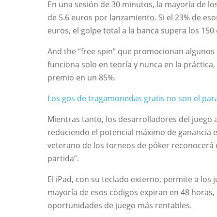
En una sesión de 30 minutos, la mayoría de l
de 5.6 euros por lanzamiento. Si el 23% de es
euros, el golpe total a la banca supera los 15
And the “free spin” que promocionan algunos c
funciona solo en teoría y nunca en la práctica
premio en un 85%.
Los gos de tragamonedas gratis no son el par
Mientras tanto, los desarrolladores del juego a
reduciendo el potencial máximo de ganancia e
veterano de los torneos de póker reconocerá
partida”.
El iPad, con su teclado externo, permite a los
mayoría de esos códigos expiran en 48 horas, 
oportunidades de juego más rentables.