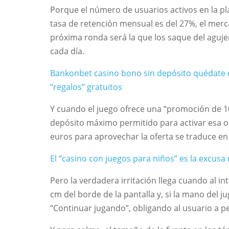
Porque el número de usuarios activos en la pl
tasa de retención mensual es del 27%, el mer
próxima ronda será la que los saque del aguj
cada día.
Bankonbet casino bono sin depósito quédate co
“regalos” gratuitos
Y cuando el juego ofrece una “promoción de 10
depósito máximo permitido para activar esa of
euros para aprovechar la oferta se traduce e
El “casino con juegos para niños” es la excus
Pero la verdadera irritación llega cuando al int
cm del borde de la pantalla y, si la mano del 
“Continuar jugando”, obligando al usuario a 