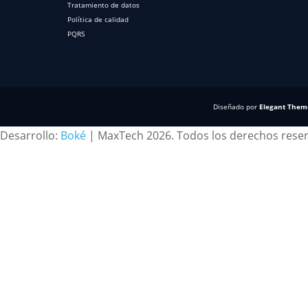
Tratamiento de datos
Política de calidad
PQRS
Diseñado por
Elegant Them
Desarrollo:
Boké
| MaxTech 2026. Todos los derechos rese