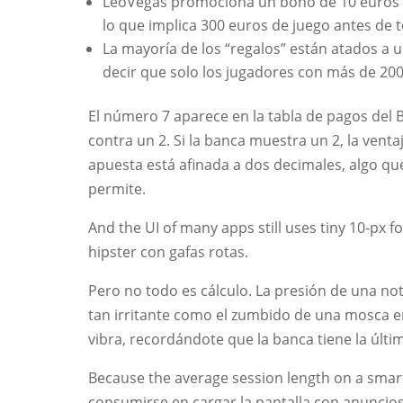
LeoVegas promociona un bono de 10 euros pa
lo que implica 300 euros de juego antes de 
La mayoría de los “regalos” están atados a u
decir que solo los jugadores con más de 200
El número 7 aparece en la tabla de pagos del 
contra un 2. Si la banca muestra un 2, la venta
apuesta está afinada a dos decimales, algo que
permite.
And the UI of many apps still uses tiny 10‑px fon
hipster con gafas rotas.
Pero no todo es cálculo. La presión de una no
tan irritante como el zumbido de una mosca en
vibra, recordándote que la banca tiene la últi
Because the average session length on a smar
consumirse en cargar la pantalla con anuncios