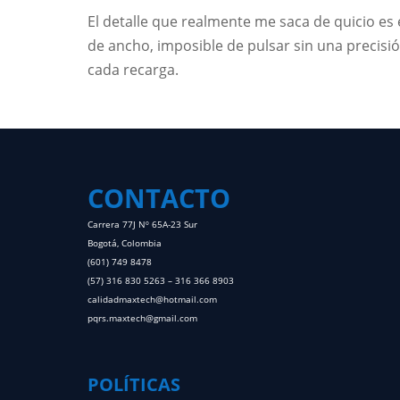
El detalle que realmente me saca de quicio es 
de ancho, imposible de pulsar sin una precisió
cada recarga.
CONTACTO
Carrera 77J Nº 65A-23 Sur
Bogotá, Colombia
(601) 749 8478
(57) 316 830 5263 – 316 366 8903
calidadmaxtech@hotmail.com
pqrs.maxtech@gmail.com
POLÍTICAS