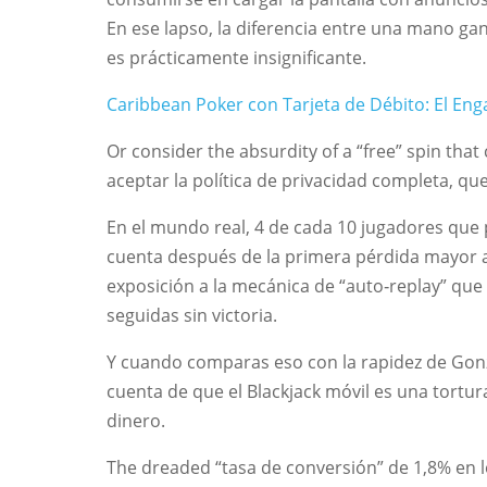
En ese lapso, la diferencia entre una mano gan
es prácticamente insignificante.
Caribbean Poker con Tarjeta de Débito: El Enga
Or consider the absurdity of a “free” spin tha
aceptar la política de privacidad completa, qu
En el mundo real, 4 de cada 10 jugadores que 
cuenta después de la primera pérdida mayor a 1
exposición a la mecánica de “auto‑replay” que
seguidas sin victoria.
Y cuando comparas eso con la rapidez de Gonz
cuenta de que el Blackjack móvil es una tortur
dinero.
The dreaded “tasa de conversión” de 1,8% en lo