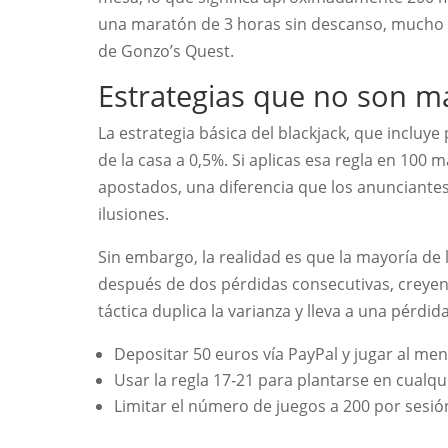
una maratón de 3 horas sin descanso, mucho 
de Gonzo’s Quest.
Estrategias que no son m
La estrategia básica del blackjack, que incluye
de la casa a 0,5%. Si aplicas esa regla en 100
apostados, una diferencia que los anunciantes
ilusiones.
Sin embargo, la realidad es que la mayoría de 
después de dos pérdidas consecutivas, creyen
táctica duplica la varianza y lleva a una pérdi
Depositar 50 euros vía PayPal y jugar al me
Usar la regla 17‑21 para plantarse en cualq
Limitar el número de juegos a 200 por sesión 