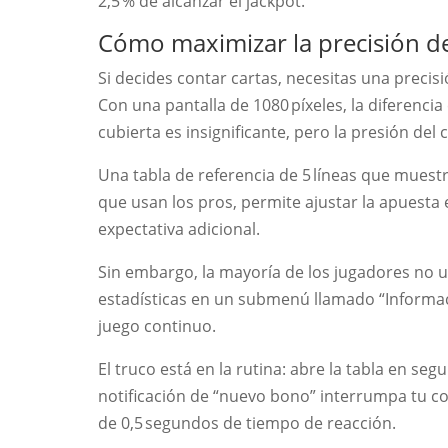
2,5 % de alcanzar el jackpot.
Cómo maximizar la precisión d
Si decides contar cartas, necesitas una precis
Con una pantalla de 1080 píxeles, la diferencia
cubierta es insignificante, pero la presión del 
Una tabla de referencia de 5 líneas que muestr
que usan los pros, permite ajustar la apuesta 
expectativa adicional.
Sin embargo, la mayoría de los jugadores no u
estadísticas en un submenú llamado “Informac
juego continuo.
El truco está en la rutina: abre la tabla en se
notificación de “nuevo bono” interrumpa tu c
de 0,5 segundos de tiempo de reacción.