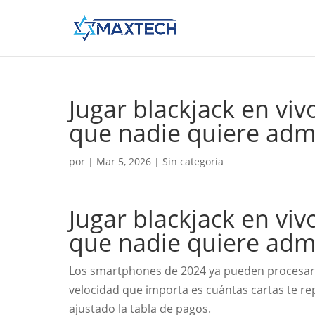
Jugar blackjack en viv
que nadie quiere admi
por
|
Mar 5, 2026
| Sin categoría
Jugar blackjack en viv
que nadie quiere admi
Los smartphones de 2024 ya pueden procesar 
velocidad que importa es cuántas cartas te re
ajustado la tabla de pagos.