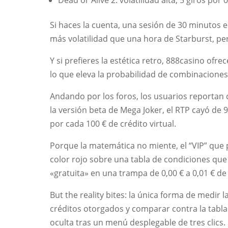
Dead or Alive 2: volatilidad alta, 5 giros por 0
Si haces la cuenta, una sesión de 30 minutos 
más volatilidad que una hora de Starburst, per
Y si prefieres la estética retro, 888casino of
lo que eleva la probabilidad de combinacione
Andando por los foros, los usuarios reportan 
la versión beta de Mega Joker, el RTP cayó de 
por cada 100 € de crédito virtual.
Porque la matemática no miente, el “VIP” que
color rojo sobre una tabla de condiciones que 
«gratuita» en una trampa de 0,00 € a 0,01 € de 
But the reality bites: la única forma de medir 
créditos otorgados y comparar contra la tabla d
oculta tras un menú desplegable de tres clics.