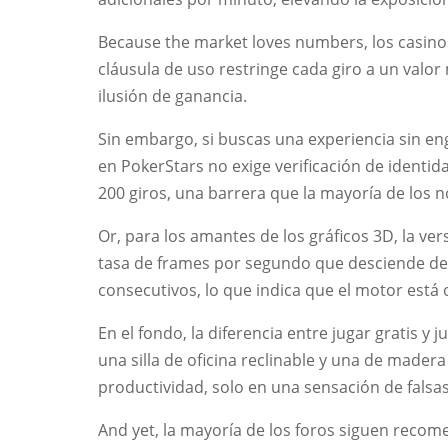
Because the market loves numbers, los casinos
cláusula de uso restringe cada giro a un valor
ilusión de ganancia.
Sin embargo, si buscas una experiencia sin e
en PokerStars no exige verificación de identid
200 giros, una barrera que la mayoría de los n
Or, para los amantes de los gráficos 3D, la v
tasa de frames por segundo que desciende de 
consecutivos, lo que indica que el motor está
En el fondo, la diferencia entre jugar gratis y 
una silla de oficina reclinable y una de made
productividad, solo en una sensación de fals
And yet, la mayoría de los foros siguen recom