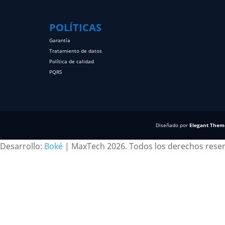
POLÍTICAS
Garantía
Tratamiento de datos
Política de calidad
PQRS
Diseñado por
Elegant Them
Desarrollo:
Boké
| MaxTech 2026. Todos los derechos rese