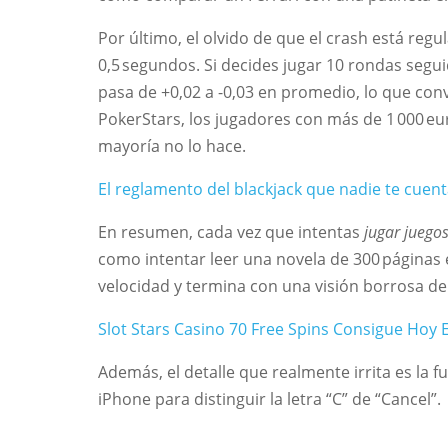
Por último, el olvido de que el crash está reg
0,5 segundos. Si decides jugar 10 rondas seguid
pasa de +0,02 a -0,03 en promedio, lo que conv
PokerStars, los jugadores con más de 1 000 eur
mayoría no lo hace.
El reglamento del blackjack que nadie te cuent
En resumen, cada vez que intentas
jugar juego
como intentar leer una novela de 300 páginas 
velocidad y termina con una visión borrosa del
Slot Stars Casino 70 Free Spins Consigue Hoy 
Además, el detalle que realmente irrita es la 
iPhone para distinguir la letra “C” de “Cancel”.