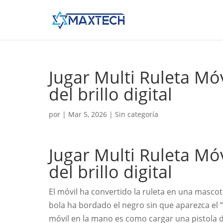
Jugar Multi Ruleta Móv
del brillo digital
por
|
Mar 5, 2026
| Sin categoría
Jugar Multi Ruleta Móv
del brillo digital
El móvil ha convertido la ruleta en una mascota
bola ha bordado el negro sin que aparezca el 
móvil en la mano es como cargar una pistola d