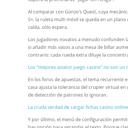
Al comparar con Gonzo’s Quest, cuya mecánica
5×, la ruleta multi móvil se queda en un plano
caída, sólo espera.
Los jugadores novatos a menudo confunden la
si añadir más vasos a una mesa de billar aume
contrario: cada rueda extra diluye la concentr
Los “mejores aviator juego casino” no son un r
En los foros de apuestas, el tema recurrente e
casa ajusta la tolerancia del crupier virtual en
de detección de patrones lo ignoran.
La cruda verdad de cargar fichas casino onlin
Y por último, el menú de configuración permit
hay opción para agrandar el texto. Porque claro