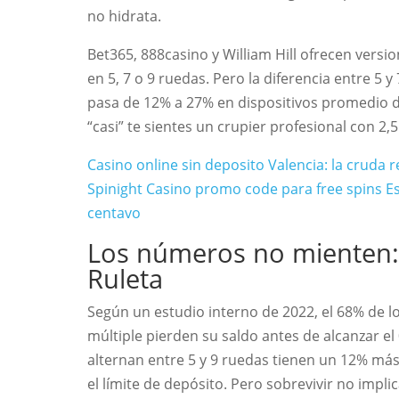
no hidrata.
Bet365, 888casino y William Hill ofrecen vers
en 5, 7 o 9 ruedas. Pero la diferencia entre 5 
pasa de 12% a 27% en dispositivos promedio 
“casi” te sientes un crupier profesional con 2,5
Casino online sin deposito Valencia: la cruda 
Spinight Casino promo code para free spins Es
centavo
Los números no mienten: e
Ruleta
Según un estudio interno de 2022, el 68% de l
múltiple pierden su saldo antes de alcanzar el
alternan entre 5 y 9 ruedas tienen un 12% más 
el límite de depósito. Pero sobrevivir no implic