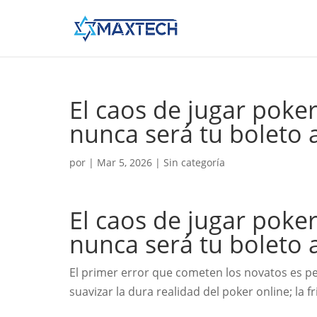
El caos de jugar poker
nunca será tu boleto a
por
|
Mar 5, 2026
| Sin categoría
El caos de jugar poker
nunca será tu boleto a
El primer error que cometen los novatos es 
suavizar la dura realidad del poker online; la f