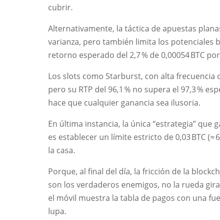
cubrir.
Alternativamente, la táctica de apuestas planas
varianza, pero también limita los potenciales 
retorno esperado del 2,7 % de 0,00054 BTC por 
Los slots como Starburst, con alta frecuenci
pero su RTP del 96,1 % no supera el 97,3 % espe
hace que cualquier ganancia sea ilusoria.
En última instancia, la única “estrategia” que
es establecer un límite estricto de 0,03 BTC (≈ 
la casa.
Porque, al final del día, la fricción de la blockc
son los verdaderos enemigos, no la rueda girato
el móvil muestra la tabla de pagos con una fu
lupa.