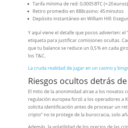
Tarifa mínima de red: 0,0005 BTC (≈ 20 euros)
Retiro promedio en 888casino: 45 minutos
Depósito instantáneo en William Hill: 0 segu
Y aquí viene el detalle que pocos advierten: 
etiqueta para justificar comisiones ocultas. Ca
que tu balance se reduce un 0,5 % en cada gir
los T&C.
La cruda realidad de jugar en un casino y bingo
Riesgos ocultos detrás d
El mito de la anonimidad atrae a los novatos c
regulación europea forzó a los operadores a 
solicita identificación antes de procesar un ret
cripto” no te protege de la burocracia, solo 
Además, la volatilidad de los precios de las cr