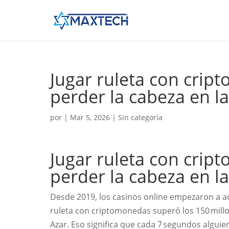
Jugar ruleta con cript
perder la cabeza en la
por
|
Mar 5, 2026
| Sin categoría
Jugar ruleta con cript
perder la cabeza en la
Desde 2019, los casinos online empezaron a ac
ruleta con criptomonedas superó los 150 mill
Azar. Eso significa que cada 7 segundos alguien