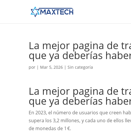
La mejor pagina de t
que ya deberías haber
por
|
Mar 5, 2026
| Sin categoría
La mejor pagina de t
que ya deberías haber
En 2023, el número de usuarios que creen ha
supera los 3,2 millones, y cada uno de ellos l
de monedas de 1 €.