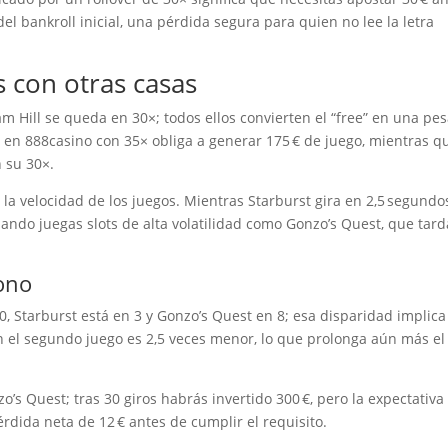
del bankroll inicial, una pérdida segura para quien no lee la letra
 con otras casas
am Hill se queda en 30×; todos ellos convierten el “free” en una pe
 en 888casino con 35× obliga a generar 175 € de juego, mientras q
n su 30×.
 la velocidad de los juegos. Mientras Starburst gira en 2,5 segundo
uando juegas slots de alta volatilidad como Gonzo’s Quest, que tar
bono
10, Starburst está en 3 y Gonzo’s Quest en 8; esa disparidad implic
 el segundo juego es 2,5 veces menor, lo que prolonga aún más el
’s Quest; tras 30 giros habrás invertido 300 €, pero la expectativa
rdida neta de 12 € antes de cumplir el requisito.