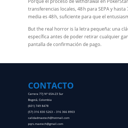
Porque el proceso de withdrawal en PokerStar
transferencias locales, 48 h para SEPA y hasta 
media es 48 h, suficiente para que el entusiasm
But the real horror is la letra pequeña: una c
específica antes de poder retirar cualquier gan
pantalla de confirmación de pago.
CONTACTO
Carrera 77J Nº 65A-23 Sur
Bogotá, Colombia
(601) 749 8478
(57) 316 830 5263 – 316 366 8903
calidadmaxtech@hotmail.com
pqrs.maxtech@gmail.com