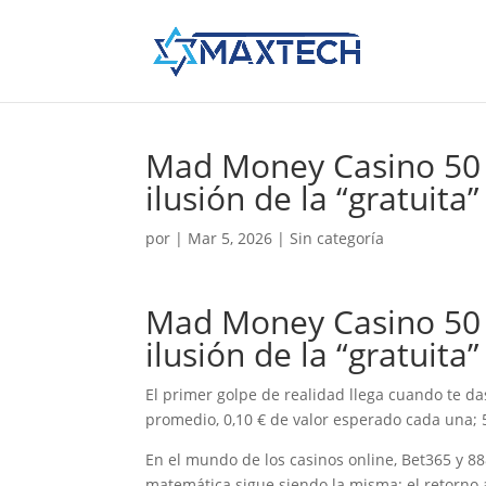
Mad Money Casino 50 f
ilusión de la “gratuita
por
|
Mar 5, 2026
| Sin categoría
Mad Money Casino 50 f
ilusión de la “gratuita
El primer golpe de realidad llega cuando te da
promedio, 0,10 € de valor esperado cada una; 5
En el mundo de los casinos online, Bet365 y 
matemática sigue siendo la misma: el retorno al