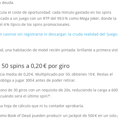
a deuda.
lcula el coste de oportunidad: cada minuto gastado en los spins
icado a un juego con un RTP del 99,5 % como Mega Joker, donde la
el 4 % típico de los spins promocionales.
asinos sin registrarse ni descargar: la cruda realidad del “juego
d, una habitación de motel recién pintada: brillante a primera vist
 50 spins a 0,20 € por giro
media de 0,20 €. Multiplicado por 50, obtienes 10 €. Restas el
e obliga a jugar 300 € antes de poder retirar.
bono de 30 giros con un requisito de 20x, reduciendo la carga a 600
cuándo será el último spin?”.
una hoja de cálculo que ni tu contador aprobaría.
d como Book of Dead pueden producir un jackpot de 500 € en un solo 