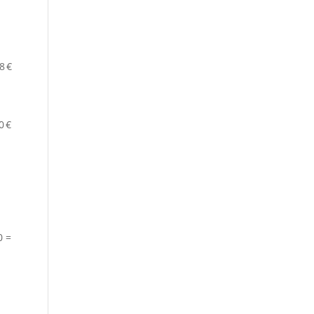
8 €
0 €
0 =