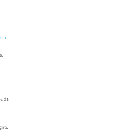
 sin
a,
 € de
giro,