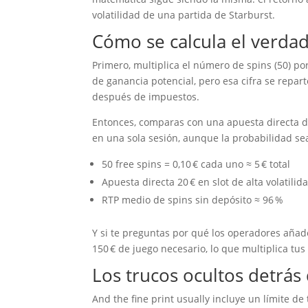
volatilidad de una partida de Starburst.
Cómo se calcula el verdad
Primero, multiplica el número de spins (50) por
de ganancia potencial, pero esa cifra se reparte
después de impuestos.
Entonces, comparas con una apuesta directa de
en una sola sesión, aunque la probabilidad sea
50 free spins = 0,10 € cada uno ≈ 5 € total
Apuesta directa 20 € en slot de alta volatili
RTP medio de spins sin depósito ≈ 96 %
Y si te preguntas por qué los operadores añade
150 € de juego necesario, lo que multiplica tus
Los trucos ocultos detrás 
And the fine print usually incluye un límite de