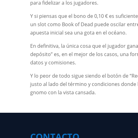
para fidelizar a los jugadores.
Y si piensas que el bono de 0,10 € es suficien
un slot como Book of Dead puede oscilar entre 
apuesta inicial sea una gota en el océano.
En definitiva, la única cosa que el jugador gan
depósito” es, en el mejor de los casos, una f
datos y comisiones.
Y lo peor de todo sigue siendo el botón de “R
justo al lado del término y condiciones donde 
gnomo con la vista cansada.
CONTACTO