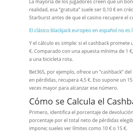
La mayoría de los jugadores creen que un bono
realidad, esa “gratuita” suele ser 0,10 € en cr
Starburst antes de que el casino recupere el c
El clásico black­jack europeo en español no es 
Y el cálculo es simple: si el cashback promete
€. Comparado con una apuesta mínima de 1 €, 
a una bicicleta rota.
Bet365, por ejemplo, ofrece un “cashback” del 
en pérdidas, recupera 4,5 €. Eso supone un 15
veces mayor para alcanzar ese número.
Cómo se Calcula el Cashb
Primero, identifica el porcentaje de devolució
porcentaje por el total neto de pérdidas elegi
impone; sueles ver límites como 10 € o 15 €.