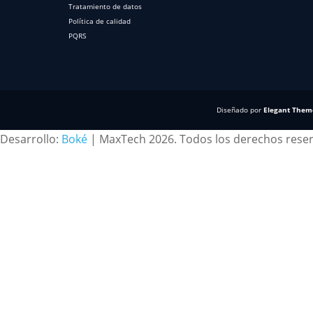
Tratamiento de datos
Política de calidad
PQRS
Diseñado por
Elegant Them
Desarrollo:
Boké
| MaxTech 2026. Todos los derechos rese