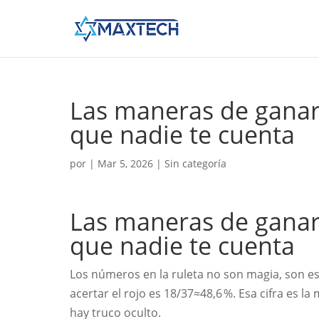
Las maneras de ganar 
que nadie te cuenta
por
|
Mar 5, 2026
| Sin categoría
Las maneras de ganar 
que nadie te cuenta
Los números en la ruleta no son magia, son est
acertar el rojo es 18/37≈48,6 %. Esa cifra es la
hay truco oculto.