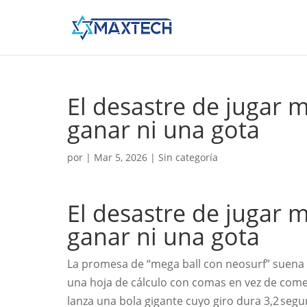
El desastre de jugar 
ganar ni una gota
por
|
Mar 5, 2026
| Sin categoría
El desastre de jugar 
ganar ni una gota
La promesa de “mega ball con neosurf” suena a 
una hoja de cálculo con comas en vez de comet
lanza una bola gigante cuyo giro dura 3,2 segu