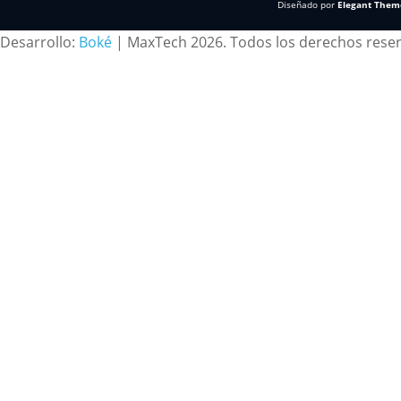
Diseñado por
Elegant Them
Desarrollo:
Boké
| MaxTech 2026. Todos los derechos rese