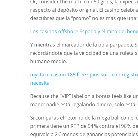
Or, consider the math: con 50 giros, la expecta
respecto al depósito original. El casino celebr
descubres que la “promo” no es más que una 
Los casinos offshore España y el mito del benef
Y mientras el marcador de la bola parpadea, Sta
recordándote que la velocidad de una ruleta s
humano medio.
mystake casino 185 free spins solo con registr
necesita
Because the “VIP” label on a bonus feels like 
mano; nadie está regalando dinero, solo está r
Si comparas el retorno de la mega ball con el 
primera tiene un RTP de 94 % contra el 96 % de
equivale a 2 € menos de ganancias potenciales