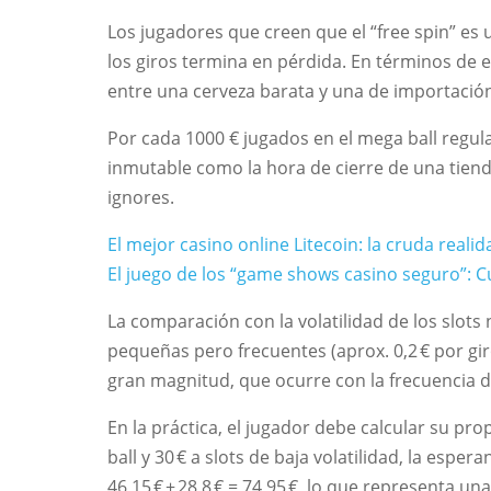
Los jugadores que creen que el “free spin” es
los giros termina en pérdida. En términos de ex
entre una cerveza barata y una de importació
Por cada 1000 € jugados en el mega ball regul
inmutable como la hora de cierre de una tienda
ignores.
El mejor casino online Litecoin: la cruda realida
El juego de los “game shows casino seguro”: Cu
La comparación con la volatilidad de los slots
pequeñas pero frecuentes (aprox. 0,2 € por gir
gran magnitud, que ocurre con la frecuencia de
En la práctica, el jugador debe calcular su pro
ball y 30 € a slots de baja volatilidad, la esperan
46,15 € + 28,8 € = 74,95 €, lo que representa un