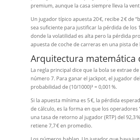
premium, aunque la casa siempre lleva la venta
Un jugador típico apuesta 20 €, recibe 2 € de 
sea suficiente para justificar la pérdida de lo
donde la volatilidad es alta pero la pérdida p
apuesta de coche de carreras en una pista de
Arquitectura matemática 
La regla principal dice que la bola se extrae d
número 7. Para ganar el jackpot, el jugador d
probabilidad de (10/1000)³ = 0,001 %.
Si la apuesta mínima es 5 €, la pérdida esperad
de cálculo, es la forma en que los operadores 
una tasa de retorno al jugador (RTP) del 92,3 %
retiene 7,7 € en promedio.
Los números hablan. Un jugador que haya jug