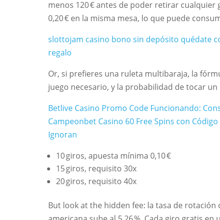
menos 120 € antes de poder retirar cualquier 
0,20 € en la misma mesa, lo que puede consum
slottojam casino bono sin depósito quédate co
regalo
Or, si prefieres una ruleta multibaraja, la fórm
juego necesario, y la probabilidad de tocar u
Betlive Casino Promo Code Funcionando: Consi
Campeonbet Casino 60 Free Spins con Código
Ignoran
10 giros, apuesta mínima 0,10 €
15 giros, requisito 30x
20 giros, requisito 40x
But look at the hidden fee: la tasa de rotación
americana sube al 5,26 %. Cada giro gratis en 