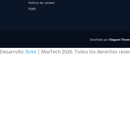
Política de calidad
PQRS
Diseñado por
Elegant Them
Desarrollo:
Boké
| MaxTech 2026. Todos los derechos rese