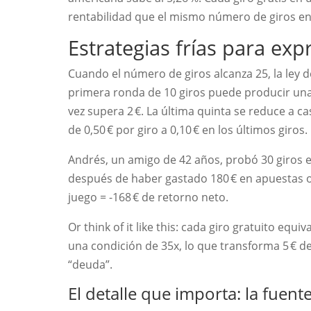
rentabilidad que el mismo número de giros en
Estrategias frías para expr
Cuando el número de giros alcanza 25, la ley d
primera ronda de 10 giros puede producir una 
vez supera 2 €. La última quinta se reduce a ca
de 0,50 € por giro a 0,10 € en los últimos giros.
Andrés, un amigo de 42 años, probó 30 giros en 
después de haber gastado 180 € en apuestas ob
juego = -168 € de retorno neto.
Or think of it like this: cada giro gratuito equ
una condición de 35x, lo que transforma 5 € de
“deuda”.
El detalle que importa: la fuen