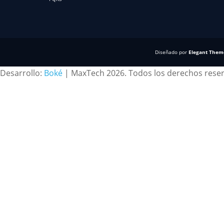
Diseñado por
Elegant Them
Desarrollo:
Boké
| MaxTech 2026. Todos los derechos rese