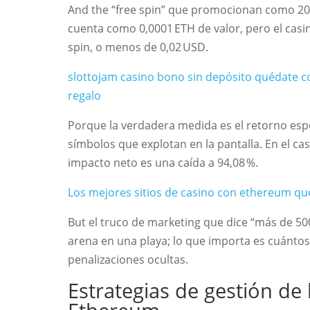
And the “free spin” que promocionan como 20 gi
cuenta como 0,0001 ETH de valor, pero el casin
spin, o menos de 0,02 USD.
slottojam casino bono sin depósito quédate co
regalo
Porque la verdadera medida es el retorno espe
símbolos que explotan en la pantalla. En el ca
impacto neto es una caída a 94,08 %.
Los mejores sitios de casino con ethereum que
But el truco de marketing que dice “más de 50
arena en una playa; lo que importa es cuánto
penalizaciones ocultas.
Estrategias de gestión de