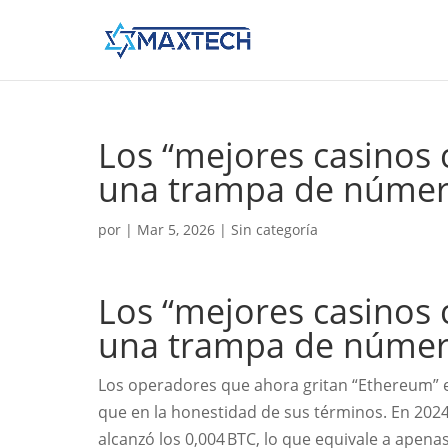
Los “mejores casinos
una trampa de númer
por
|
Mar 5, 2026
| Sin categoría
Los “mejores casinos
una trampa de númer
Los operadores que ahora gritan “Ethereum” en
que en la honestidad de sus términos. En 2024
alcanzó los 0,004 BTC, lo que equivale a apenas