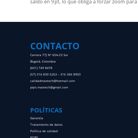
saldo en 9 pt, lo que obliga a forzar zoom para
CONTACTO
Carrera 77J Nº 65A-23 Sur
Bogotá, Colombia
(601) 749 8478
(57) 316 830 5263 – 316 366 8903
calidadmaxtech@hotmail.com
pqrs.maxtech@gmail.com
POLÍTICAS
Garantía
Tratamiento de datos
Política de calidad
PQRS