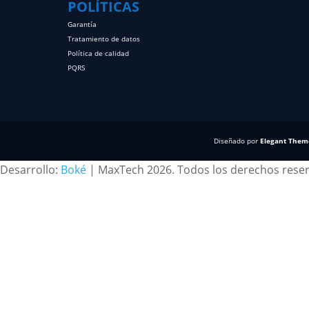
POLÍTICAS
Garantía
Tratamiento de datos
Política de calidad
PQRS
Diseñado por
Elegant Them
Desarrollo:
Boké
| MaxTech 2026. Todos los derechos rese