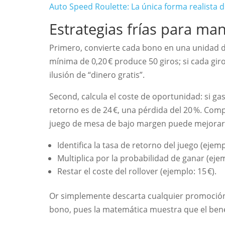
Auto Speed Roulette: La única forma realista d
Estrategias frías para man
Primero, convierte cada bono en una unidad de
mínima de 0,20 € produce 50 giros; si cada giro 
ilusión de “dinero gratis”.
Second, calcula el coste de oportunidad: si gas
retorno es de 24 €, una pérdida del 20 %. Comp
juego de mesa de bajo margen puede mejorar e
Identifica la tasa de retorno del juego (ejemp
Multiplica por la probabilidad de ganar (ejem
Restar el coste del rollover (ejemplo: 15 €).
Or simplemente descarta cualquier promoción
bono, pues la matemática muestra que el benef