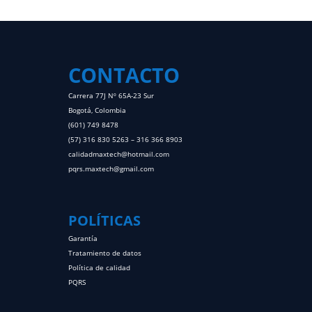
CONTACTO
Carrera 77J Nº 65A-23 Sur
Bogotá, Colombia
(601) 749 8478
(57) 316 830 5263 – 316 366 8903
calidadmaxtech@hotmail.com
pqrs.maxtech@gmail.com
POLÍTICAS
Garantía
Tratamiento de datos
Política de calidad
PQRS