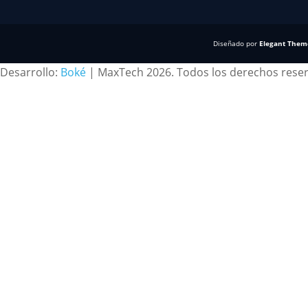
Diseñado por
Elegant Them
Desarrollo:
Boké
| MaxTech 2026. Todos los derechos rese