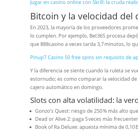
Jugar en casino online con Skrill: la cruda realid
Bitcoin y la velocidad del 
En 2023, la mayoría de los proveedores prome
lo cumplen. Por ejemplo, Bet365 procesa depó
que 888casino a veces tarda 3,7 minutos, lo q
Pinup7 Casino 50 free spins sin requisito de a
Y la diferencia se siente cuando la ruleta se 
estornudo; es como comparar la velocidad de S
cajero automático en domingo.
Slots con alta volatilidad: la ve
Gonzo’s Quest: riesgo de 250 % más alto que
Dead or Alive 2: paga 5 veces más frecuentem
Book of Ra Deluxe: apuesta mínima de 0,10 