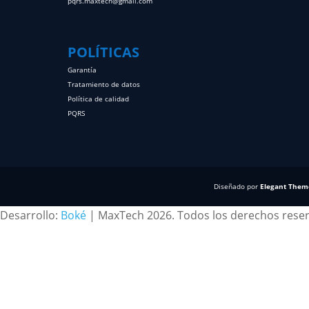
pqrs.maxtech@gmail.com
POLÍTICAS
Garantía
Tratamiento de datos
Política de calidad
PQRS
Diseñado por
Elegant Them
Desarrollo:
Boké
| MaxTech 2026. Todos los derechos rese