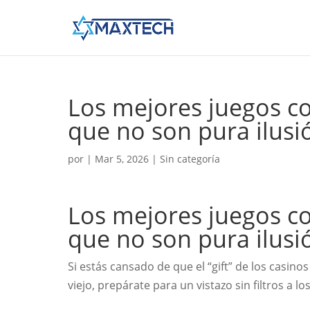
Los mejores juegos co
que no son pura ilusi
por
|
Mar 5, 2026
| Sin categoría
Los mejores juegos co
que no son pura ilusi
Si estás cansado de que el “gift” de los casin
viejo, prepárate para un vistazo sin filtros a l