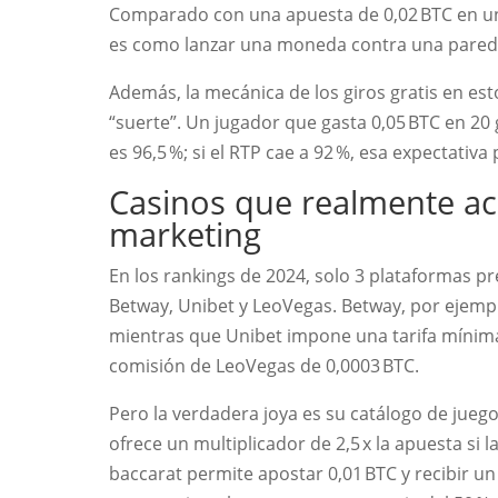
Comparado con una apuesta de 0,02 BTC en un j
es como lanzar una moneda contra una pared d
Además, la mecánica de los giros gratis en est
“suerte”. Un jugador que gasta 0,05 BTC en 20 
es 96,5 %; si el RTP cae a 92 %, esa expectativa
Casinos que realmente ace
marketing
En los rankings de 2024, solo 3 plataformas pr
Betway, Unibet y LeoVegas. Betway, por ejemplo
mientras que Unibet impone una tarifa mínima 
comisión de LeoVegas de 0,0003 BTC.
Pero la verdadera joya es su catálogo de jueg
ofrece un multiplicador de 2,5 x la apuesta si 
baccarat permite apostar 0,01 BTC y recibir un