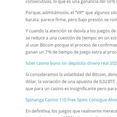
consecutivas, lo que es una ganancia del 50 % s
Porque, admitámoslo, el “VIP” que algunos siti
barata: parece firme, pero bajo presión se ro
Y cuando la atención se desvía a los juegos de 
se reduce a una cuestión de tiempo: en un est
al usar Bitcoin porque el proceso de confirmac
ganan un 7 % de tiempo de juego extra al proc
lsbet casino bono sin depósito dinero real 202
Si consideramos la volatilidad del Bitcoin, don
dólar, la variación de una apuesta de 0,02 BTC
que para un casino es insignificante pero para 
Spinanga Casino 110 Free Spins Consigue Ahor
En definitiva, los juegos que realmente merec