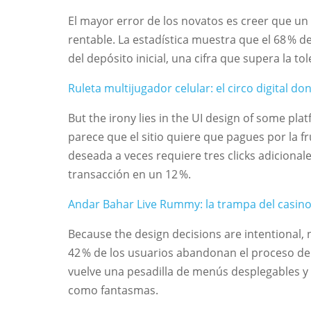
El mayor error de los novatos es creer que un
rentable. La estadística muestra que el 68 % d
del depósito inicial, una cifra que supera la t
Ruleta multijugador celular: el circo digital 
But the irony lies in the UI design of some pl
parece que el sitio quiere que pagues por la f
deseada a veces requiere tres clicks adicionale
transacción en un 12 %.
Andar Bahar Live Rummy: la trampa del casino
Because the design decisions are intentional, 
42 % de los usuarios abandonan el proceso de 
vuelve una pesadilla de menús desplegables 
como fantasmas.