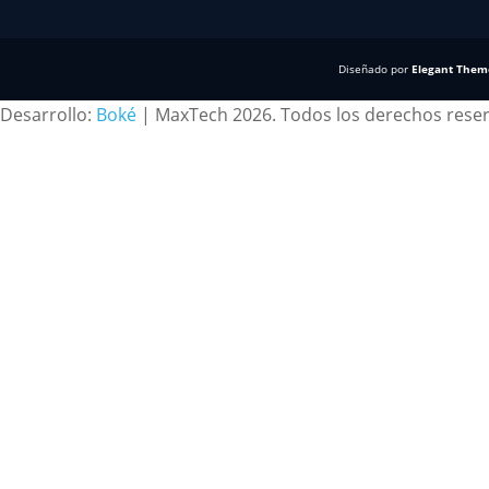
Diseñado por
Elegant Them
Desarrollo:
Boké
| MaxTech 2026. Todos los derechos rese