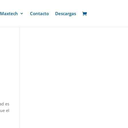
 Maxtech
Contacto
Descargas
dad es
ue el