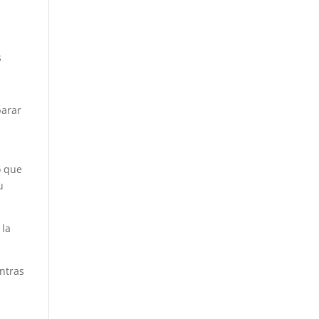
s
parar
o que
u
 la
entras