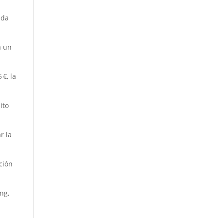
ida
a un
€, la
ito
r la
ción
ng,