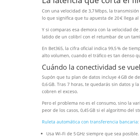
La latencia que corta el fi
Con una velocidad de 3,7 Mbps, la transmisión 
lo que significa que tu apuesta de 20 € llega a
Y si comparas esa demora con la velocidad de g
latido de un colibrí con el retumbar de un tam
En Bet365, la cifra oficial indica 99,5 % de tie
alto volumen, cuando el tráfico es tan denso q
Cuándo la conectividad se vue
Supón que tu plan de datos incluye 4 GB de 
0,6 GB. Tras 7 horas, te quedarás sin datos y 
cobren el exceso.
Pero el problema no es el consumo, sino la var
peor de los casos, 0,45 GB si el algoritmo del 
Ruleta automática con transferencia bancaria: 
Usa Wi‑Fi de 5 GHz siempre que sea posible.