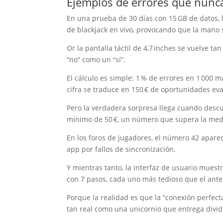
Ejemplos de errores que nunca
En una prueba de 30 días con 15 GB de datos, 
de blackjack en vivo, provocando que la mano 
Or la pantalla táctil de 4,7 inches se vuelve t
“no” como un “sí”.
El cálculo es simple: 1 % de errores en 1 000 
cifra se traduce en 150 € de oportunidades ev
Pero la verdadera sorpresa llega cuando descu
mínimo de 50 €, un número que supera la medi
En los foros de jugadores, el número 42 apare
app por fallos de sincronización.
Y mientras tanto, la interfaz de usuario muest
con 7 pasos, cada uno más tedioso que el ante
Porque la realidad es que la “conexión perfec
tan real como una unicornio que entrega divi