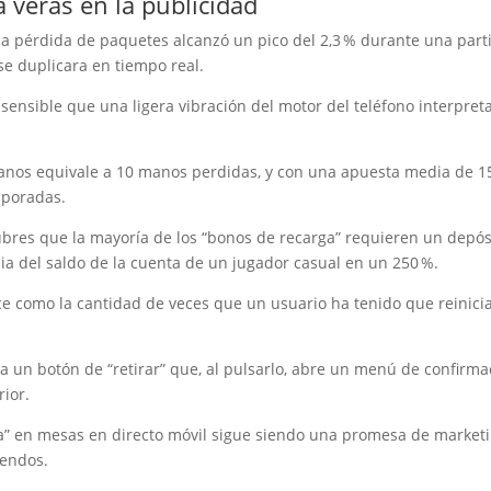
 verás en la publicidad
la pérdida de paquetes alcanzó un pico del 2,3 % durante una part
se duplicara en tiempo real.
an sensible que una ligera vibración del motor del teléfono interpret
manos equivale a 10 manos perdidas, y con una apuesta media de 15 
aporadas.
bres que la mayoría de los “bonos de recarga” requieren un depós
a del saldo de la cuenta de un jugador casual en un 250 %.
ce como la cantidad de veces que un usuario ha tenido que reinicia
ra un botón de “retirar” que, al pulsarlo, abre un menú de confirma
rior.
ta” en mesas en directo móvil sigue siendo una promesa de marketi
dendos.