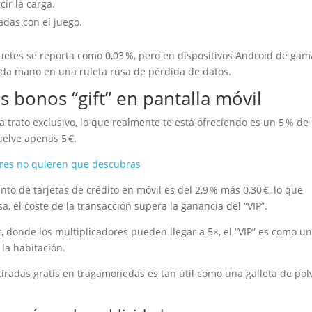
cir la carga.
adas con el juego.
uetes se reporta como 0,03 %, pero en dispositivos Android de gam
 cada mano en una ruleta rusa de pérdida de datos.
os bonos “gift” en pantalla móvil
 trato exclusivo, lo que realmente te está ofreciendo es un 5 % de
uelve apenas 5 €.
dores no quieren que descubras
nto de tarjetas de crédito en móvil es del 2,9 % más 0,30 €, lo que
a, el coste de la transacción supera la ganancia del “VIP”.
 donde los multiplicadores pueden llegar a 5×, el “VIP” es como u
la habitación.
e tiradas gratis en tragamonedas es tan útil como una galleta de pol