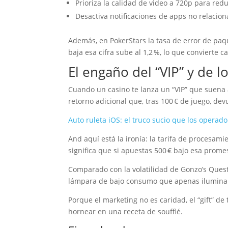
Prioriza la calidad de video a 720p para redu
Desactiva notificaciones de apps no relacion
Además, en PokerStars la tasa de error de paq
baja esa cifra sube al 1,2 %, lo que convierte
El engaño del “VIP” y de l
Cuando un casino te lanza un “VIP” que suena a
retorno adicional que, tras 100 € de juego, dev
Auto ruleta iOS: el truco sucio que los opera
And aquí está la ironía: la tarifa de procesamie
significa que si apuestas 500 € bajo esa promes
Comparado con la volatilidad de Gonzo’s Quest,
lámpara de bajo consumo que apenas ilumina 
Porque el marketing no es caridad, el “gift” d
hornear en una receta de soufflé.