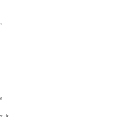
a
na
vo de