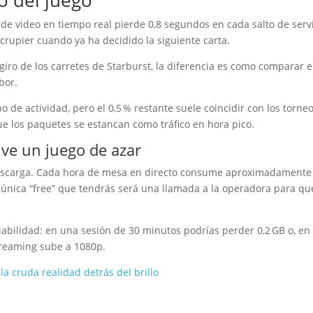
lo del juego
de video en tiempo real pierde 0,8 segundos en cada salto de serv
l crupier cuando ya ha decidido la siguiente carta.
iro de los carretes de Starburst, la diferencia es como comparar e
bor.
mpo de actividad, pero el 0,5 % restante suele coincidir con los torne
ue los paquetes se estancan como tráfico en hora pico.
lve un juego de azar
descarga. Cada hora de mesa en directo consume aproximadamente
la única “free” que tendrás será una llamada a la operadora para qu
iabilidad: en una sesión de 30 minutos podrías perder 0,2 GB o, en 
streaming sube a 1080p.
la cruda realidad detrás del brillo