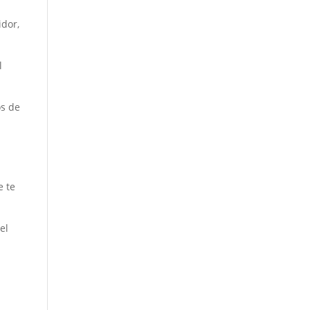
idor,
l
os de
e te
el