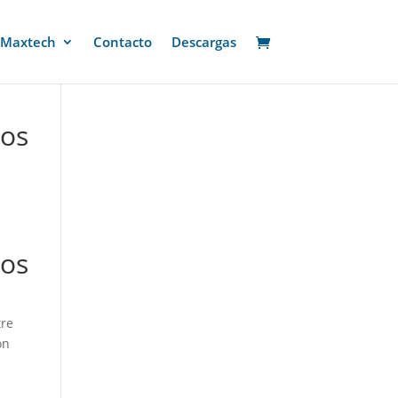
 Maxtech
Contacto
Descargas
nos
nos
tre
on