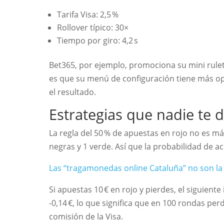
Tarifa Visa: 2,5 %
Rollover típico: 30×
Tiempo por giro: 4,2 s
Bet365, por ejemplo, promociona su mini rule
es que su menú de configuración tiene más op
el resultado.
Estrategias que nadie te d
La regla del 50 % de apuestas en rojo no es más 
negras y 1 verde. Así que la probabilidad de ac
Las “tragamonedas online Cataluña” no son l
Si apuestas 10 € en rojo y pierdes, el siguient
-0,14 €, lo que significa que en 100 rondas p
comisión de la Visa.