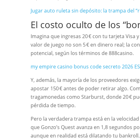
Jugar auto ruleta sin depósito: la trampa del “
El costo oculto de los “bo
Imagina que ingresas 20 € con tu tarjeta Visa y el
valor de juego no son 5 € en dinero real; la co
potencial, según los términos de 888casino.
my empire casino bonus code secreto 2026 ES: 
Y, además, la mayoría de los proveedores exige
apostar 150 € antes de poder retirar algo. C
tragamonedas como Starburst, donde 20 € pued
pérdida de tiempo.
Pero la verdadera trampa está en la velocidad
que Gonzo’s Quest avanza en 1,8 segundos por s
aunque en realidad está dilatando tu bankroll.