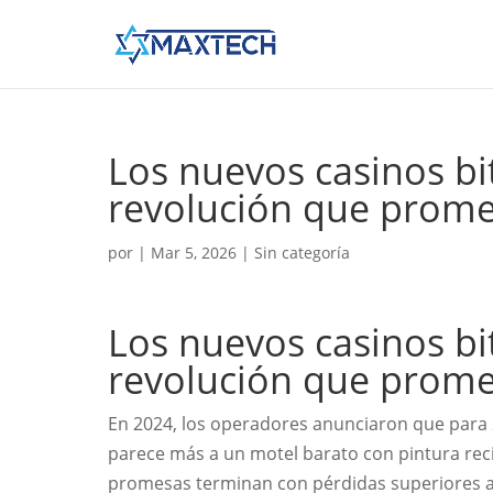
Los nuevos casinos bi
revolución que prom
por
|
Mar 5, 2026
| Sin categoría
Los nuevos casinos bi
revolución que prom
En 2024, los operadores anunciaron que para 2
parece más a un motel barato con pintura reci
promesas terminan con pérdidas superiores al