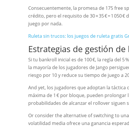
Consecuentemente, la promesa de 175 free spins
crédito, pero el requisito de 30 × 35 € = 1 050 €
juego por nada.
Ruleta sin trucos: los juegos de ruleta gratis
Estrategias de gestión de
Si tu bankroll inicial es de 100 €, la regla del
la mayoría de los jugadores de Jango persiguen
riesgo por 10 y reduce su tiempo de juego a 2
And yet, los jugadores que adoptan la táctica 
máxima de 1 € por bloque, pueden prolongar l
probabilidades de alcanzar el rollover siguen 
Or consider the alternative of switching to u
volatilidad media ofrece una ganancia esperad