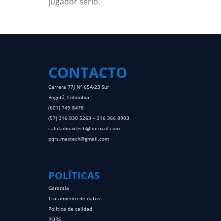
jugador serio.
CONTACTO
Carrera 77J Nº 65A-23 Sur
Bogotá, Colombia
(601) 749 8478
(57) 316 830 5263 – 316 366 8903
calidadmaxtech@hotmail.com
pqrs.maxtech@gmail.com
POLÍTICAS
Garantía
Tratamiento de datos
Política de calidad
PQRS