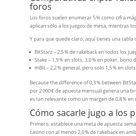
foros
Los foros suelen enumerar 5 % como cifra mági
aplican sólo a los juegos de mesa, mientras los 
Y para que quede claro, aquí tienes una tabla 
BitStarz – 2,5 % de rakeback en todos los jue
Stake – 1,9 % en slots, 3,0 % en poker, bono d
mBit – 2,2 % general, pero solo 1,5 % en slots 
Because the difference of 0,3 % between BitSta
por 2 000 € de apuesta mensual genera una br
es tan relevante como un margen de 0,8 % en u
Cómo sacarle jugo a los p
Primero, establece una meta de apuesta semana
casino con al menos 2,0 % de rakeback en amba