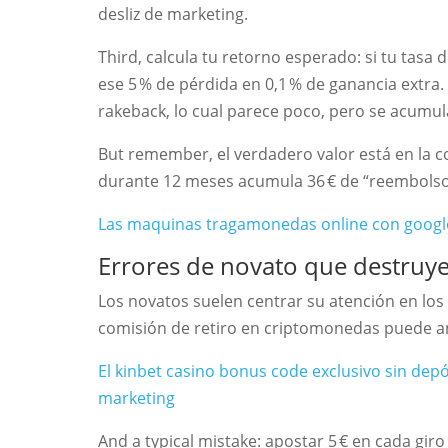
desliz de marketing.
Third, calcula tu retorno esperado: si tu tasa 
ese 5 % de pérdida en 0,1 % de ganancia extra. 
rakeback, lo cual parece poco, pero se acumul
But remember, el verdadero valor está en la c
durante 12 meses acumula 36 € de “reembolso” 
Las maquinas tragamonedas online con google pa
Errores de novato que destruye
Los novatos suelen centrar su atención en los 
comisión de retiro en criptomonedas puede an
El kinbet casino bonus code exclusivo sin dep
marketing
And a typical mistake: apostar 5 € en cada gir