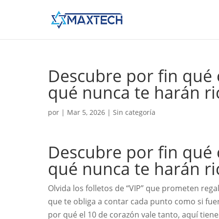
Descubre por fin qué 
qué nunca te harán ri
por
|
Mar 5, 2026
| Sin categoría
Descubre por fin qué 
qué nunca te harán ri
Olvida los folletos de “VIP” que prometen regal
que te obliga a contar cada punto como si fuer
por qué el 10 de corazón vale tanto, aquí tiene