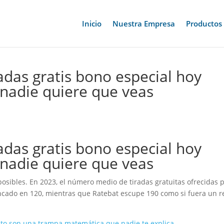
Inicio
Nuestra Empresa
Productos
adas gratis bono especial hoy
 nadie quiere que veas
adas gratis bono especial hoy
 nadie quiere que veas
sibles. En 2023, el número medio de tiradas gratuitas ofrecidas 
cado en 120, mientras que Ratebat escupe 190 como si fuera un r
bito son una trampa matemática que nadie te explica