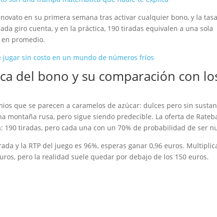
novato en su primera semana tras activar cualquier bono, y la tas
da giro cuenta, y en la práctica, 190 tiradas equivalen a una sola
s en promedio.
 de jugar sin costo en un mundo de números fríos
a del bono y su comparación con lo
emios que se parecen a caramelos de azúcar: dulces pero sin sustan
a montaña rusa, pero sigue siendo predecible. La oferta de Rateba
: 190 tiradas, pero cada una con un 70% de probabilidad de ser nu
rada y la RTP del juego es 96%, esperas ganar 0,96 euros. Multipli
euros, pero la realidad suele quedar por debajo de los 150 euros.