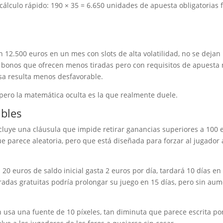
cálculo rápido: 190 × 35 = 6.650 unidades de apuesta obligatorias 
 12.500 euros en un mes con slots de alta volatilidad, no se dejan
os bonos que ofrecen menos tiradas pero con requisitos de apuesta
sa resulta menos desfavorable.
 pero la matemática oculta es la que realmente duele.
ibles
incluye una cláusula que impide retirar ganancias superiores a 100 
ue parece aleatoria, pero que está diseñada para forzar al jugador 
0 euros de saldo inicial gasta 2 euros por día, tardará 10 días en
iradas gratuitas podría prolongar su juego en 15 días, pero sin au
n usa una fuente de 10 píxeles, tan diminuta que parece escrita po