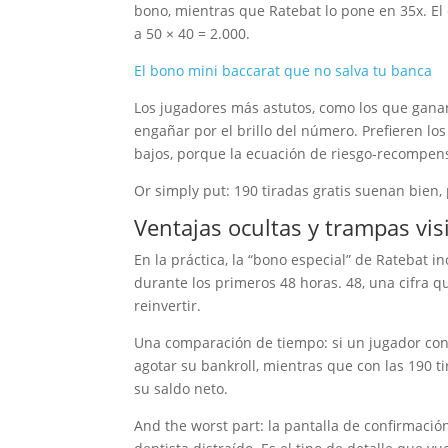
bono, mientras que Ratebat lo pone en 35x. El 
a 50 × 40 = 2.000.
El bono mini baccarat que no salva tu banca
Los jugadores más astutos, como los que ganan
engañar por el brillo del número. Prefieren l
bajos, porque la ecuación de riesgo‑recompen
Or simply put: 190 tiradas gratis suenan bien,
Ventajas ocultas y trampas vis
En la práctica, la “bono especial” de Ratebat 
durante los primeros 48 horas. 48, una cifra q
reinvertir.
Una comparación de tiempo: si un jugador con 2
agotar su bankroll, mientras que con las 190 t
su saldo neto.
And the worst part: la pantalla de confirmació