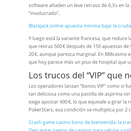
software añaden un leve retraso de 0,3 s en la
“involucrado”.
Blackjack online apuesta mínima baja: la cruda 
Y luego está la variante francesa, que reduce la
que retiras 500 € después de 150 apuestas de 5 
20 €, aunque parezca marginal. En 888casino el
que hoy parece más un piso de hospital que u
Los trucos del “VIP” que 
Los operadores lanzan “bonos VIP” como si fuer
tan deliciosa como una pastilla de aspirina sin
exige apostar 400 €, lo que equivale a girar la
PokerStars, esa condición se multiplica por 2 c
Crash game casino bono de bienvenida: la tr
Descargar juegos de casinos para celular y sob