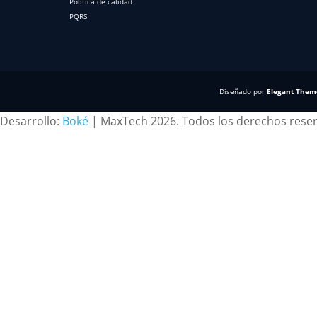
Política de calidad
PQRS
Diseñado por
Elegant Them
Desarrollo:
Boké
| MaxTech 2026. Todos los derechos rese