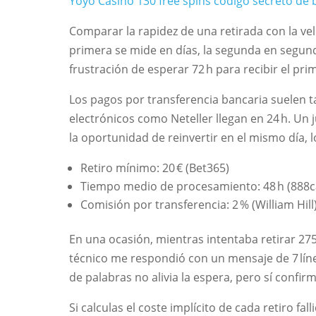
Yoyo Casino 130 free spins código secreto de 
Comparar la rapidez de una retirada con la ve
primera se mide en días, la segunda en segundo
frustración de esperar 72 h para recibir el pri
Los pagos por transferencia bancaria suelen t
electrónicos como Neteller llegan en 24 h. Un 
la oportunidad de reinvertir en el mismo día, l
Retiro mínimo: 20 € (Bet365)
Tiempo medio de procesamiento: 48 h (888c
Comisión por transferencia: 2 % (William Hill
En una ocasión, mientras intentaba retirar 275 
técnico me respondió con un mensaje de 7 línea
de palabras no alivia la espera, pero sí confir
Si calculas el coste implícito de cada retiro fa