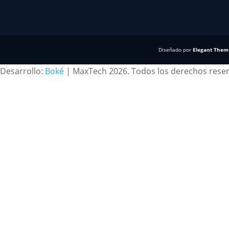
Diseñado por
Elegant Them
Desarrollo:
Boké
| MaxTech 2026. Todos los derechos rese