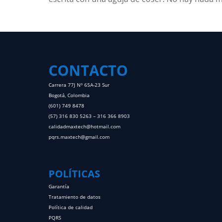
CONTACTO
Carrera 77J Nº 65A-23 Sur
Bogotá, Colombia
(601) 749 8478
(57) 316 830 5263 – 316 366 8903
calidadmaxtech@hotmail.com
pqrs.maxtech@gmail.com
POLÍTICAS
Garantía
Tratamiento de datos
Política de calidad
PQRS