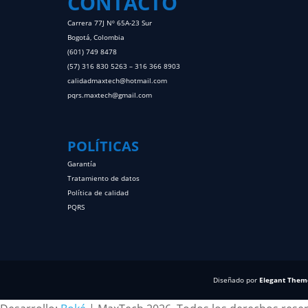
CONTACTO
Carrera 77J Nº 65A-23 Sur
Bogotá, Colombia
(601) 749 8478
(57) 316 830 5263 – 316 366 8903
calidadmaxtech@hotmail.com
pqrs.maxtech@gmail.com
POLÍTICAS
Garantía
Tratamiento de datos
Política de calidad
PQRS
Diseñado por
Elegant Them