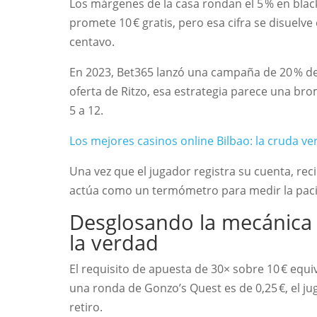
Los márgenes de la casa rondan el 5 % en black
promete 10 € gratis, pero esa cifra se disuelv
centavo.
En 2023, Bet365 lanzó una campaña de 20 % de
oferta de Ritzo, esa estrategia parece una b
5 a 12.
Los mejores casinos online Bilbao: la cruda verd
Una vez que el jugador registra su cuenta, reci
actúa como un termómetro para medir la pacienc
Desglosando la mecánica
la verdad
El requisito de apuesta de 30× sobre 10 € equiv
una ronda de Gonzo’s Quest es de 0,25 €, el ju
retiro.