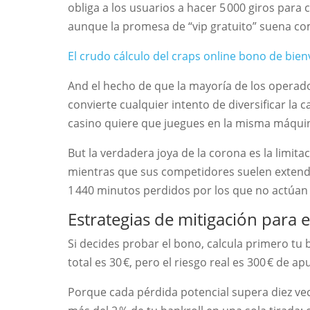
obliga a los usuarios a hacer 5 000 giros para c
aunque la promesa de “vip gratuito” suena co
El crudo cálculo del craps online bono de bie
And el hecho de que la mayoría de los operado
convierte cualquier intento de diversificar la 
casino quiere que juegues en la misma máquin
But la verdadera joya de la corona es la limita
mientras que sus competidores suelen extender
1 440 minutos perdidos por los que no actúan
Estrategias de mitigación para 
Si decides probar el bono, calcula primero tu 
total es 30 €, pero el riesgo real es 300 € de ap
Porque cada pérdida potencial supera diez vece