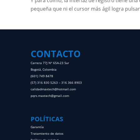
Y para colmo, la interfaz de registro tiene una 
pequeña que ni el cursor más ágil logra pulsa
CONTACTO
Carrera 77J Nº 65A-23 Sur
Bogotá, Colombia
(601) 749 8478
(57) 316 830 5263 – 316 366 8903
calidadmaxtech@hotmail.com
pqrs.maxtech@gmail.com
POLÍTICAS
Garantía
Tratamiento de datos
Política de calidad