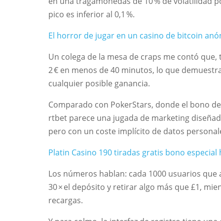
en una tragamonedas de 10 % de volatilidad po
pico es inferior al 0,1 %.
El horror de jugar en un casino de bitcoin an
Un colega de la mesa de craps me contó que, t
2 € en menos de 40 minutos, lo que demuestra
cualquier posible ganancia.
Comparado con PokerStars, donde el bono de re
rtbet parece una jugada de marketing diseñad
pero con un coste implícito de datos personal
Platin Casino 190 tiradas gratis bono especial
Los números hablan: cada 1000 usuarios que act
30 × el depósito y retirar algo más que £1, mi
recargas.