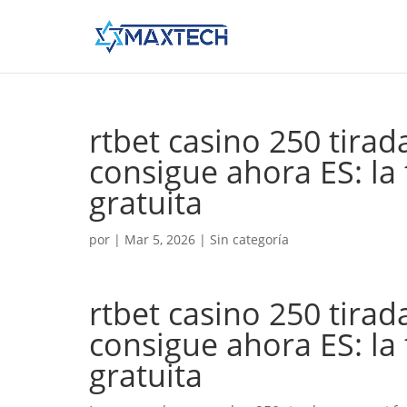
rtbet casino 250 tirad
consigue ahora ES: la 
gratuita
por
|
Mar 5, 2026
| Sin categoría
rtbet casino 250 tirad
consigue ahora ES: la 
gratuita